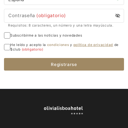
Contraseña
(obligatorio)
Requisitos: 8 caracteres, un número y una letra mayúscula.
Subscribirme a las noticias y novedades
He leído y acepto la
condiciones
y
política de privacidad
de
$club
(obligatorio)
Registrarse