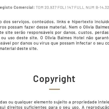
egisto Comercial:
TOM 20.937 FOLI 147 FULL NUM B-14.3
o dos serviços, conteúdos, links e hipertexto incluíd
eiros possam fazer desse material. Nem o Olivia Balm
e site serão responsáveis por danos, custos, perdas 
ou uso deste site. O Olivia Balmes Hotel não garan
onsável por danos ou vírus que possam infectar o seu
aterial deste site.
Copyright
das ou qualquer elemento sujeito a propriedade intele
ui direitos suficientes para o seu uso. A reprodução